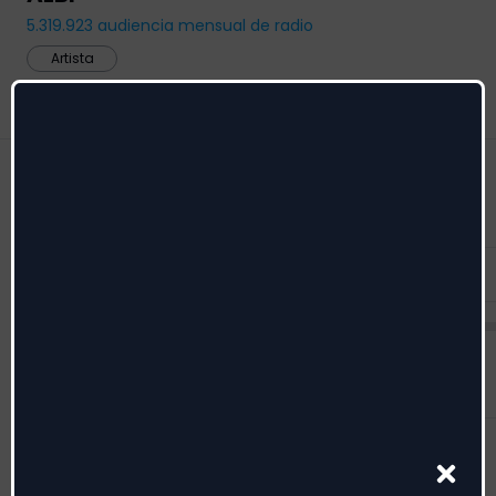
5.319.923
audiencia mensual de radio
Artista
Feed
Radio date
Menciona
Feed