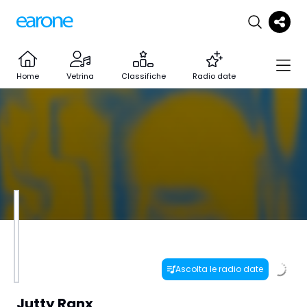
Home
Vetrina
Classifiche
Radio date
Ascolta le radio date
Jutty Ranx