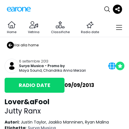
Home
Vetrina
Classifiche
Radio date
Vai alla home
6 settembre 2013
Surya Musica
- Promo by
Maya Sound
,
Chandrika Anna Merzari
RADIO DATE
09/09/2013
Lover&aFool
Jutty Ranx
Autori
:
Justin Taylor, Jaakko Manninen, Ryan Malina
Etichetta
:
Surya Musica