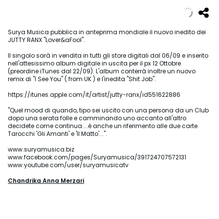
Surya Musica pubblica in anteprima mondiale il nuovo inedito dei
JUTTY RANX "Lover&aFool".
Il singolo sarà in vendita in tutti gli store digitali dal 06/09 e inserito
nell'attesissimo album digitale in uscita per il px 12 Ottobre
(preordine iTunes dal 22/09). L'album conterrà inoltre un nuovo
remix di "I See You" ( from UK ) e l'inedita "Shit Job".
https://itunes.apple.com/it/artist/jutty-ranx/id551622886
"Quel mood di quando, tipo sei uscito con una persona da un Club
dopo una serata folle e camminando uno accanto all'altro
decidete come continua....è anche un riferimento alle due carte
Tarocchi 'Gli Amanti' e 'Il Matto'...".
www.suryamusica.biz
www.facebook.com/pages/Suryamusica/391724707572131
www.youtube.com/user/suryamusicatv
Chandrika Anna Merzari