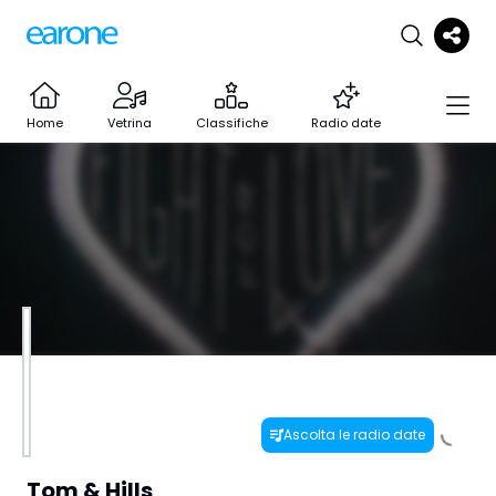
Home
Vetrina
Classifiche
Radio date
Ascolta le radio date
Tom & Hills