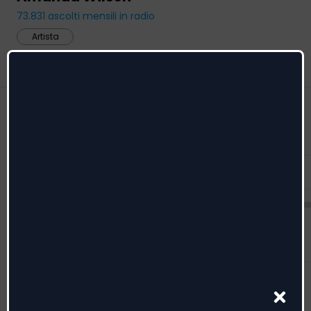
73.831
ascolti mensili in radio
Artista
Feed
Radio date
Menzioni
Feed