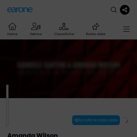
Home
Vetrina
Classifiche
Radio date
Ascolta le radio date
Amanda Wilson