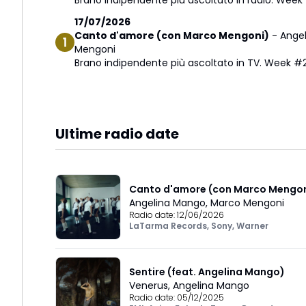
Brano indipendente più ascoltato in radio. Week
17/07/2026
Canto d'amore (con Marco Mengoni)
-
Ange
Mengoni
Brano indipendente più ascoltato in TV. Week #
Ultime radio date
Canto d'amore (con Marco Mengon
Angelina Mango
,
Marco Mengoni
Radio date:
12/06/2026
LaTarma Records
,
Sony
,
Warner
Sentire (feat. Angelina Mango)
Venerus
,
Angelina Mango
Radio date:
05/12/2025