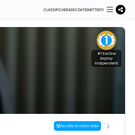
CLASSIFICHE
RADIO DATE
EMITTENTI
#1
EarOne
Airplay
Indipendenti
Ascolta le radio date