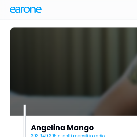
Angelina Mango
393.949.395
ascolti mensili in radio