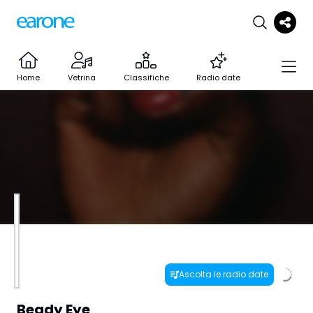
Home
Vetrina
Classifiche
Radio date
Ascolta le radio date
Beady Eye