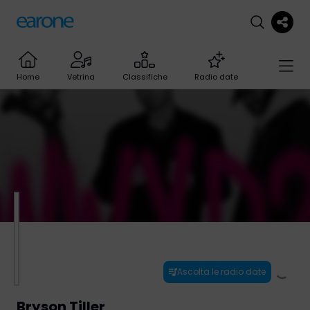
Home
Vetrina
Classifiche
Radio date
Ascolta le radio date
Bryson Tiller