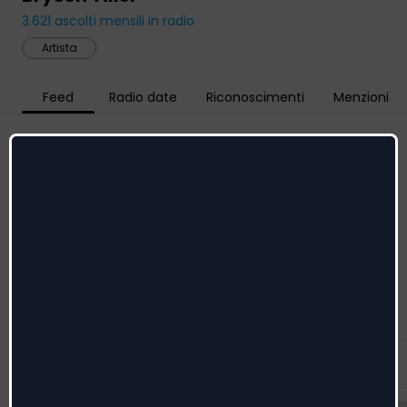
3.621
ascolti mensili in radio
Artista
Feed
Radio date
Riconoscimenti
Menzioni
Social