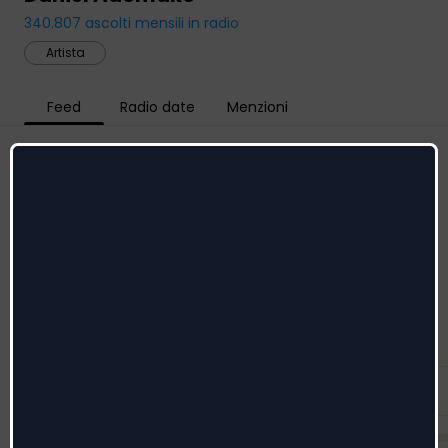
340.807
ascolti mensili in radio
Artista
Feed
Radio date
Menzioni
Social