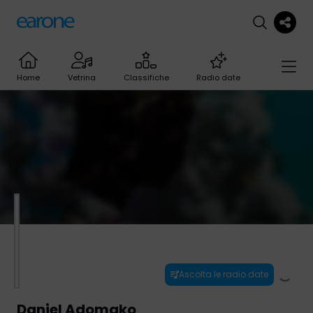
Home
Vetrina
Classifiche
Radio date
Ascolta le radio date
Daniel Adomako