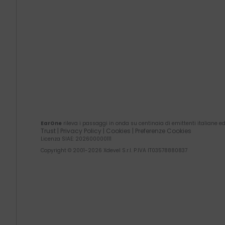
EarOne
rileva i passaggi in onda su centinaia di emittenti italiane ed
Trust
|
Privacy Policy
|
Cookies
|
Preferenze Cookies
Licenza SIAE
: 202600000111
Copyright © 2001-
2026
Xdevel S.r.l. P.IVA IT03578880837