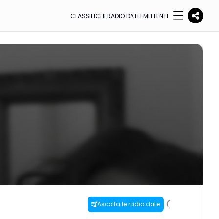
CLASSIFICHE
RADIO DATE
EMITTENTI
Ascolta le radio date