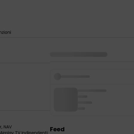
zioni
r
,
NAV
Feed
Airplay TV Indipendenti: