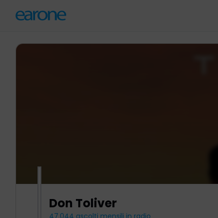
Don Toliver
47.044
ascolti mensili in radio