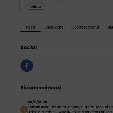
Artista
Feed
Radio date
Riconoscimenti
Men
Social
Riconoscimenti
20/11/2020
Lemonade
-
Internet Money
,
Gunna
,
Don Tolive
Highest climber +4 posizioni in classifica EarOne 