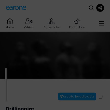
Home
Vetrina
Classifiche
Radio date
Ascolta le radio date
Drillionaire