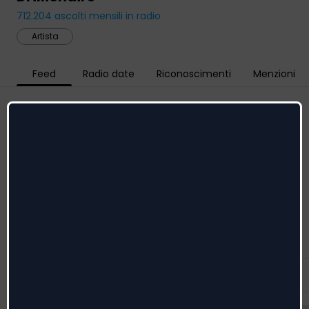
712.204
ascolti mensili in radio
Artista
Feed
Radio date
Riconoscimenti
Menzioni
Social