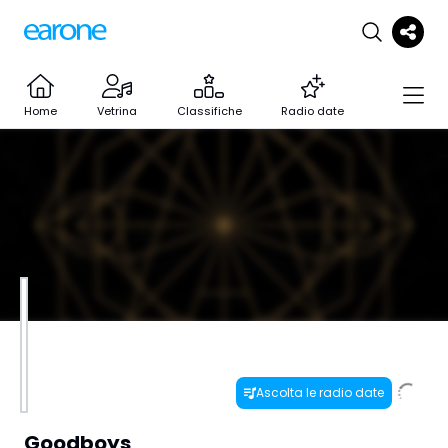
Home
Vetrina
Classifiche
Radio date
Ascolta le radio date
Goodboys