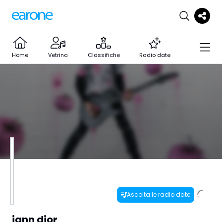
Home
Vetrina
Classifiche
Radio date
Ascolta le radio date
iann dior