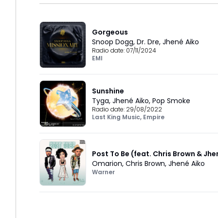
Gorgeous
Snoop Dogg
,
Dr. Dre
,
Jhené Aiko
Radio date:
07/11/2024
EMI
Sunshine
Tyga
,
Jhené Aiko
,
Pop Smoke
Radio date:
29/08/2022
Last King Music
,
Empire
Post To Be (feat. Chris Brown & Jhe
Omarion
,
Chris Brown
,
Jhené Aiko
Warner