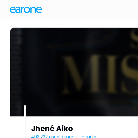
Jhené Aiko
493.222
ascolti mensili in radio