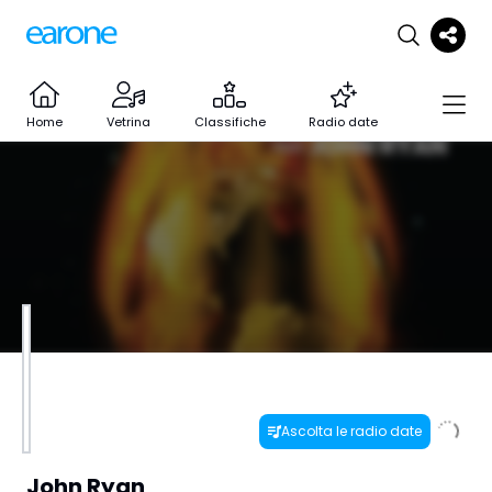
Home
Vetrina
Classifiche
Radio date
Ascolta le radio date
John Ryan