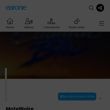
Home
Vetrina
Classifiche
Radio date
Ascolta le radio date
MotelNoire