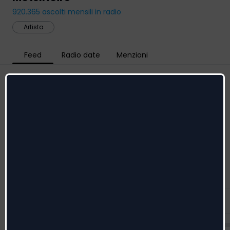
920.365
ascolti mensili in radio
Artista
Feed
Radio date
Menzioni
Social