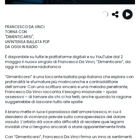
FRANCESCO DA VINCI
TORNA CON
"DIMENTICARSI",
UN'INTENSA BALLATA POP
DA OGGI IN RADIO
È disponibile su tutte le piattaforme digitali e su YouTube dal 2
maggio il nuovo singolo di Francesco Da Vinci, “Dimenticarsi”, da
oggi in rotazione radiofonica
“Dimenticarsi” è una toccante ballata pop italiana che esplora con
profondità le sfumature più malinconiche e contraddittorie
dell’amore. Con una scrittura sincera e una melodia penetrante,
Francesco Da Vinci racconta il bisogno irrazionale – quasi
ossessivo – di tornare da chi ci ha feriti, anche quando la ragione
suggerirebbe di lasciarsi tutto alle spalle.
Il brano mette in luce il paradosso dell’amore tossico, in cui il
desiderio di vicinanza prevale sulla consapevolezza del dolore
vissuto. L’artista dà voce alla difficoltà di recidere quei legami
invisibili che ci tengono ancorati a storie apparentemente finite.
Con “Dimenticarsi”, Francesco Da Vinci firma un inno ai sentimenti