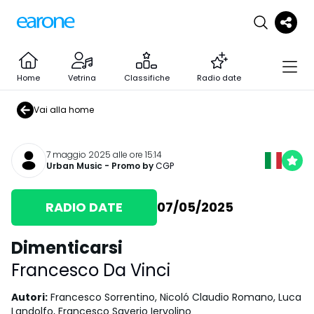
Home
Vetrina
Classifiche
Radio date
Vai alla home
7 maggio 2025 alle ore 15:14
Urban Music
- Promo by
CGP
RADIO DATE
07/05/2025
Dimenticarsi
Francesco Da Vinci
Autori
:
Francesco Sorrentino, Nicoló Claudio Romano, Luca
Landolfo, Francesco Saverio Iervolino