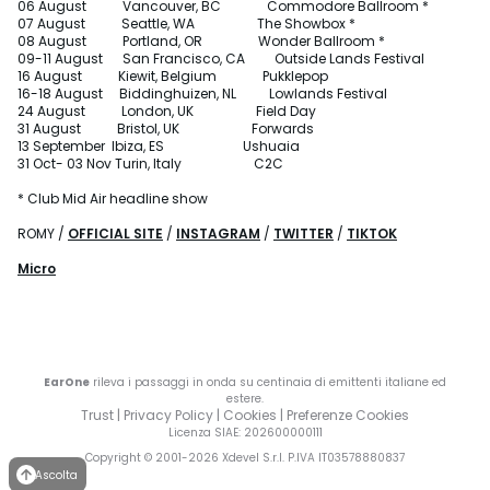
06 August Vancouver, BC Commodore Ballroom *
07 August Seattle, WA The Showbox *
08 August Portland, OR Wonder Ballroom *
09-11 August San Francisco, CA Outside Lands Festival
16 August Kiewit, Belgium Pukklepop
16-18 August Biddinghuizen, NL Lowlands Festival
24 August London, UK Field Day
31 August Bristol, UK Forwards
13 September Ibiza, ES Ushuaia
31 Oct- 03 Nov Turin, Italy C2C
* Club Mid Air headline show
ROMY /
OFFICIAL SITE
/
INSTAGRAM
/
TWITTER
/
TIKTOK
Micro
EarOne
rileva i passaggi in onda su centinaia di emittenti italiane ed
estere.
Trust
|
Privacy Policy
|
Cookies
|
Preferenze Cookies
Licenza SIAE
: 202600000111
Copyright © 2001-
2026
Xdevel S.r.l. P.IVA IT03578880837
Ascolta