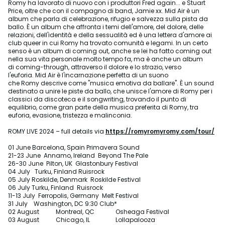
Romy ha lavorato di nuovo con i produttori Fred again... e Stuart
Price, oltre che con il compagno di band, Jamie xx. Mid Air è un
album che parla di celebrazione, rifugio e salvezza sulla pista da
ballo. È un album che affronta i temi dell'amore, del dolore, delle
relazioni, dell'identità e della sessualità ed è una lettera d'amore ai
club queer in cui Romy ha trovato comunità e legami. In un certo
senso è un album di coming out, anche se lei ha fatto coming out
nella sua vita personale molto tempo fa, ma è anche un album
di coming-through, attraverso il dolore e lo strazio, verso
l'euforia. Mid Air è l'incarnazione perfetta di un suono
che Romy descrive come "musica emotiva da ballare". È un sound
destinato a unire le piste da ballo, che unisce l'amore di Romy per i
classici da discoteca e il songwriting, trovando il punto di
equilibrio, come gran parte della musica preferita di Romy, tra
euforia, evasione, tristezza e malinconia.
ROMY LIVE 2024 – full details via
https://romyromyromy.com/tour/
01 June Barcelona, Spain Primavera Sound
21-23 June Annamo, Ireland Beyond The Pale
26-30 June Pilton, UK Glastonbury Festival
04 July Turku, Finland Ruisrock
05 July Roskilde, Denmark Roskilde Festival
06 July Turku, Finland Ruisrock
11-13 July Ferropolis, Germany Melt Festival
31 July Washington, DC 9:30 Club*
02 August Montreal, QC Osheaga Festival
03 August Chicago, IL Lollapalooza