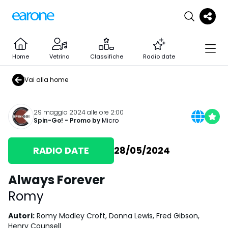
Home
Vetrina
Classifiche
Radio date
Vai alla home
29 maggio 2024 alle ore 2:00
Spin-Go!
- Promo by
Micro
RADIO DATE
28/05/2024
Always Forever
Romy
Autori
:
Romy Madley Croft, Donna Lewis, Fred Gibson,
Henry Counsell