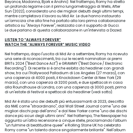
Beyonce, Madonna, Bjork e Anohni). Nel frattempo, Romy ha stretto
un profondo legame con il primo lungometraggio di Wells, After
Sun (2022), considerato uno dei migliori debutti degli ultimi tempi,
mentre completava il lavoro su Mid Air. Le due hanno instaurato
un'amicizia che alla fine ha portato alla loro prima collaborazione
artistica su "Always Forever", realizzata con il supporto di Gucci.
Le due parlano di questa collaborazione in un'intervista a Dazed.
LISTEN TO “ALWAYS FOREVER”
WATCH THE “ALWAYS FOREVER” MUSIC VIDEO
Nel frattempo, dopo l'uscita di Mid Air a settembre, Romy ha ricevuto
una serie di riconoscimenti, tra cui le recenti nomination ai premi
BRITs 2024 ("Best Dance Act") e GRAMMY ("Best Dance / Electronic
Recording"). Di recente si è anche esibita da headliner con grandi
show, tra cui l'Hollywood Palladium di Los Angeles (27 marzo), con
una capienza di 4000 posti, il Knockdown Center di New York (29
marzo), con una capienza di 3200 posti, e due spettacoli in casa
alla Roundhouse di Londra, con una capienza di 3000 posti, prima
di un'estate di festival e spettacoli da headliner (vedi sotto).
Mid Air è stato uno dei debutti più entusiasmanti di 2023, descritto
da NME come "straordinario", dal Wall Street Journal come "uno dei
migliori dischi pop dell'anno" e dal New Yorker come "uno dei dischi
dance più sicuri degli ultimi anni". Nel frattempo, The Newspaper ha
aggiunto un'altra recensione a cinque stelle, proclamando l'album
"un fulmine di beatitudine queer" e Rolling Stone UK ha celebrato
Romy come "un talento dance singolarmente brillante". Nell'album