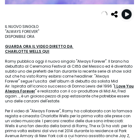
IL NUOVO SINGOLO
"ALWAYS FOREVER"
DISPONIBILE ORA
GUARDA ORA IL VIDEO DIRETTO DA
CHARLOTTE WELLS QUI
Romy pubblica oggi il nuovo singolo "Always Forever". Il brano ha
debuttato al Ceremonia Festival di Città del Messico ed è diventato
subito uno dei preferiti dei fan durante la recente serie di show sold
out che ha visto Romy esibirsi come headliner. "Always
Forever" segue l’uscita dell’album di debutto da solista Mid
Air. Ispirata all’iconico successo di Donna Lewis del 1996 "
I Love You
Always Forever
" e realizzata con il co-produttore di Mid Air, Fred
again..., è un gioioso pezzo di pop estasiante che potrebbe essere
una delle canzoni dell'estate.
Per il video di "Always Forever", Romy ha collaborato con la famosa
regista e cineasta Charlotte Wells per la prima volta alle prese con
un video musicale. I percorsi creativi delle due sono intrecciati:
Wells è una fan devota della band di Romy, The xx (li ha visti per la
prima volta esibirsi dal vivo nel 2014 durante la residence al Park
Avenue Armory di New York coli a cui hanno assistito anche Jay Z,