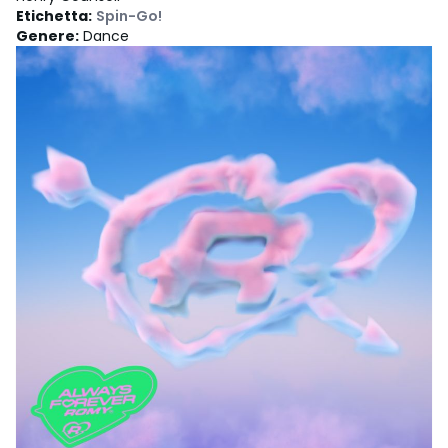
Etichetta
:
Spin-Go!
Genere
:
Dance