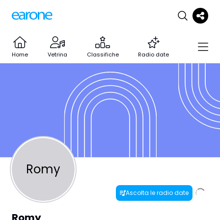
Home
Vetrina
Classifiche
Radio date
Romy
Ascolta le radio date
Romy