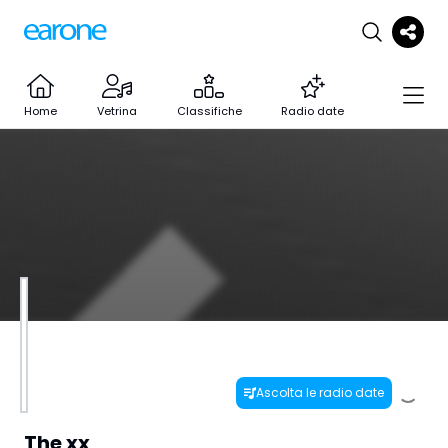
Home
Vetrina
Classifiche
Radio date
Ascolta le radio date
The xx