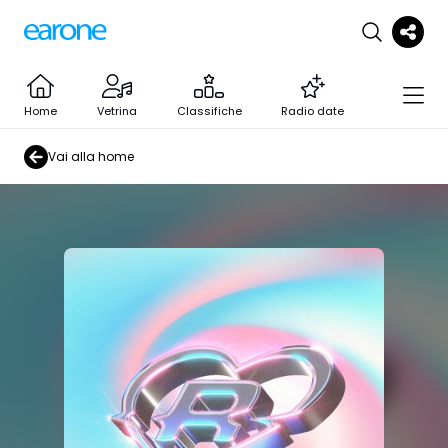
Home
Vetrina
Classifiche
Radio date
Vai alla home