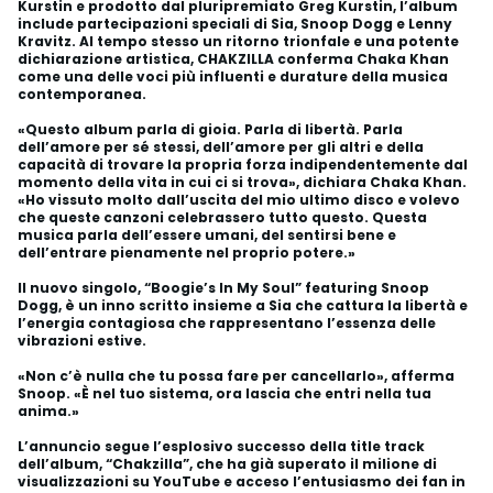
Kurstin e prodotto dal pluripremiato Greg Kurstin, l’album
include partecipazioni speciali di Sia, Snoop Dogg e Lenny
Kravitz. Al tempo stesso un ritorno trionfale e una potente
dichiarazione artistica, CHAKZILLA conferma Chaka Khan
come una delle voci più influenti e durature della musica
contemporanea.
«Questo album parla di gioia. Parla di libertà. Parla
dell’amore per sé stessi, dell’amore per gli altri e della
capacità di trovare la propria forza indipendentemente dal
momento della vita in cui ci si trova», dichiara Chaka Khan.
«Ho vissuto molto dall’uscita del mio ultimo disco e volevo
che queste canzoni celebrassero tutto questo. Questa
musica parla dell’essere umani, del sentirsi bene e
dell’entrare pienamente nel proprio potere.»
Il nuovo singolo, “Boogie’s In My Soul” featuring Snoop
Dogg, è un inno scritto insieme a Sia che cattura la libertà e
l’energia contagiosa che rappresentano l’essenza delle
vibrazioni estive.
«Non c’è nulla che tu possa fare per cancellarlo», afferma
Snoop. «È nel tuo sistema, ora lascia che entri nella tua
anima.»
L’annuncio segue l’esplosivo successo della title track
dell’album, “Chakzilla”, che ha già superato il milione di
visualizzazioni su YouTube e acceso l’entusiasmo dei fan in