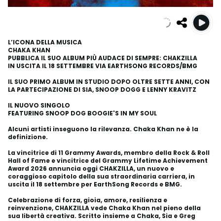
L’ICONA DELLA MUSICA
CHAKA KHAN
PUBBLICA IL SUO ALBUM PIÙ AUDACE DI SEMPRE:
CHAKZILLA
IN USCITA IL 18 SETTEMBRE
VIA EARTHSONG RECORDS/BMG
IL SUO PRIMO ALBUM IN STUDIO DOPO OLTRE SETTE ANNI, CON
LA PARTECIPAZIONE DI SIA, SNOOP DOGG E LENNY KRAVITZ
IL NUOVO SINGOLO
FEATURING SNOOP DOG
BOOGIE'S IN MY SOUL
Alcuni artisti inseguono la rilevanza. Chaka Khan ne è la
definizione.
La vincitrice di 11 Grammy Awards, membro della Rock & Roll
Hall of Fame e vincitrice del Grammy Lifetime Achievement
Award 2026 annuncia oggi CHAKZILLA, un nuovo e
coraggioso capitolo della sua straordinaria carriera, in
uscita il 18 settembre per EarthSong Records e BMG.
Celebrazione di forza, gioia, amore, resilienza e
reinvenzione, CHAKZILLA vede Chaka Khan nel pieno della
sua libertà creativa. Scritto insieme a Chaka, Sia e Greg