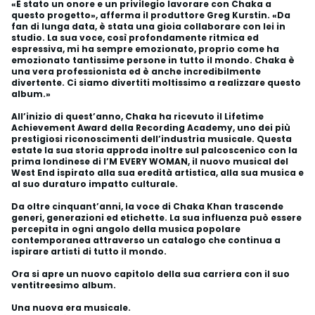
«È stato un onore e un privilegio lavorare con Chaka a
questo progetto», afferma il produttore Greg Kurstin. «Da
fan di lunga data, è stata una gioia collaborare con lei in
studio. La sua voce, così profondamente ritmica ed
espressiva, mi ha sempre emozionato, proprio come ha
emozionato tantissime persone in tutto il mondo. Chaka è
una vera professionista ed è anche incredibilmente
divertente. Ci siamo divertiti moltissimo a realizzare questo
album.»
All’inizio di quest’anno, Chaka ha ricevuto il Lifetime
Achievement Award della Recording Academy, uno dei più
prestigiosi riconoscimenti dell’industria musicale. Questa
estate la sua storia approda inoltre sul palcoscenico con la
prima londinese di I’M EVERY WOMAN, il nuovo musical del
West End ispirato alla sua eredità artistica, alla sua musica e
al suo duraturo impatto culturale.
Da oltre cinquant’anni, la voce di Chaka Khan trascende
generi, generazioni ed etichette. La sua influenza può essere
percepita in ogni angolo della musica popolare
contemporanea attraverso un catalogo che continua a
ispirare artisti di tutto il mondo.
Ora si apre un nuovo capitolo della sua carriera con il suo
ventitreesimo album.
Una nuova era musicale.