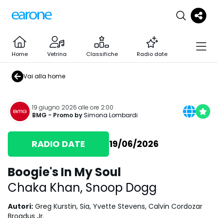
Home
Vetrina
Classifiche
Radio date
Vai alla home
19 giugno 2026 alle ore 2:00
BMG
- Promo by
Simona Lombardi
RADIO DATE
19/06/2026
Boogie's In My Soul
Chaka Khan
,
Snoop Dogg
Autori
:
Greg Kurstin, Sia, Yvette Stevens, Calvin Cordozar
Broadus Jr.