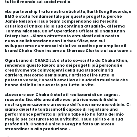
tutto il mondo sui social media.
«La partnership tra la nostra etichetta, EarthSong Records, e
BMG è stata fondamentale per questo progetto, perché
Jamie Nelson e il suo team comprendono sia l’eredità
artistica di Chaka sia la sua continua attualità», afferma
Tammy Michelle, Chief Operations Officer di Chaka Khan
Enterprises. «Siamo altrettanto entusiasti della nostra
nuova collaborazione con HarbourView, con cui
svilupperemo numerose iniziative creative per ampliare il
brand Chaka Khan insieme a Sherrese Clarke e al suo team.»
Ogni brano di CHAKZILLA è stato co-scritto da Chaka Khan,
rendendo questo lavoro uno dei progetti più personali e
creativamente coinvolgenti della sua straordinaria
carriera. Nel corso dell’album, l’artista offre tutta la
potenza vocale, l’onestà emotiva e l’audacia musicale che
hanno definito la sua arte per tutta la vita.
«Lavorare con Chaka è stato il realizzarsi di un sogno»,
racconta Sia. «Ha una delle voci più riconoscibili della
nostra generazione e un senso dell’umorismo incredibile. Ci
siamo divertite tantissimo! È capace di registrare una
performance perfetta al primo take e io ho fatto del mio
meglio per catturare la sua vitalità, il suo spirito e la sua
profondità. Chaka è unica e Greg ha fatto un lavoro
straordinario alla produzione.»