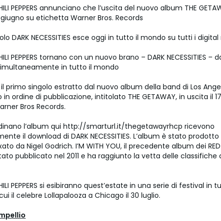
HILI PEPPERS annunciano che l’uscita del nuovo album THE GETAW
 giugno su etichetta Warner Bros. Records
golo DARK NECESSITIES esce oggi in tutto il mondo su tutti i digital 
HILI PEPPERS tornano con un nuovo brano – DARK NECESSITIES – d
 simultaneamente in tutto il mondo
 il primo singolo estratto dal nuovo album della band di Los Ange
 in ordine di pubblicazione, intitolato THE GETAWAY, in uscita il 1
arner Bros Records.
rdinano l’album qui http://smarturl.it/thegetawayrhcp ricevono
nte il download di DARK NECESSITIES. L’album è stato prodotto
ato da Nigel Godrich. I’M WITH YOU, il precedente album dei RED
tato pubblicato nel 2011 e ha raggiunto la vetta delle classifiche 
ILI PEPPERS si esibiranno quest’estate in una serie di festival in tut
ui il celebre Lollapalooza a Chicago il 30 luglio.
mpellio