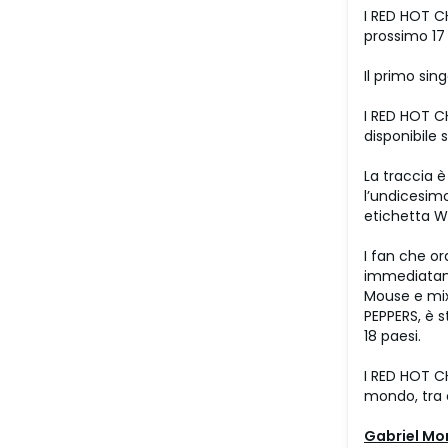
I RED HOT C
prossimo 17
Il primo sin
I RED HOT C
disponibile
La traccia è
l’undicesimo
etichetta W
I fan che o
immediatame
Mouse e mix
PEPPERS, è s
18 paesi.
I RED HOT CH
mondo, tra c
Gabriel Mo