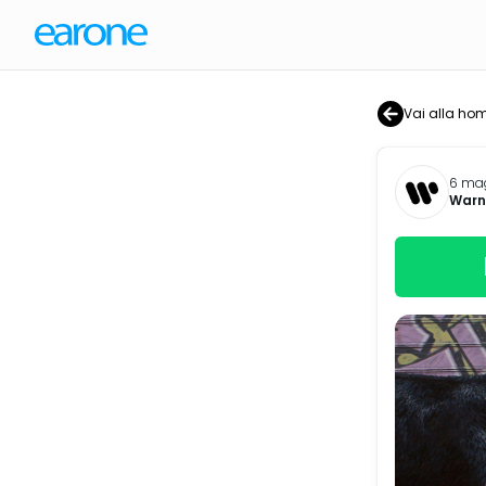
Vai alla ho
6 ma
Warne