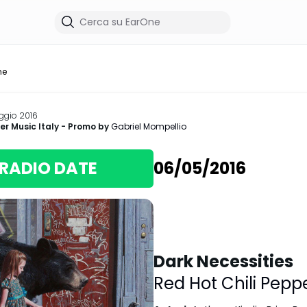
me
ggio 2016
r Music Italy
- Promo by
Gabriel Mompellio
RADIO DATE
06/05/2016
Dark Necessities
Red Hot Chili Pepp