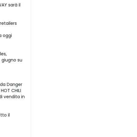
AY sarà il
retailers
a oggi
les,
7 giugno su
 da Danger
 HOT CHILI
di vendita in
to il