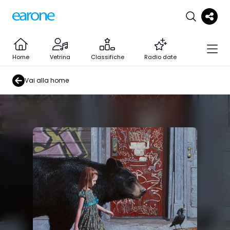
Home
Vetrina
Classifiche
Radio date
Vai alla home