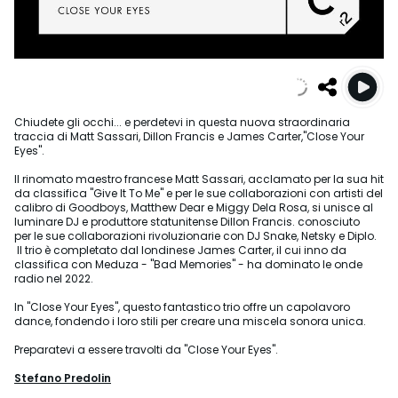
Chiudete gli occhi... e perdetevi in questa nuova straordinaria
traccia di Matt Sassari, Dillon Francis e James Carter,"Close Your
Eyes".
Il rinomato maestro francese Matt Sassari, acclamato per la sua hit
da classifica "Give It To Me" e per le sue collaborazioni con artisti del
calibro di Goodboys, Matthew Dear e Miggy Dela Rosa, si unisce al
luminare DJ e produttore statunitense Dillon Francis. conosciuto
per le sue collaborazioni rivoluzionarie con DJ Snake, Netsky e Diplo.
Il trio è completato dal londinese James Carter, il cui inno da
classifica con Meduza - "Bad Memories" - ha dominato le onde
radio nel 2022.
In "Close Your Eyes", questo fantastico trio offre un capolavoro
dance, fondendo i loro stili per creare una miscela sonora unica.
Preparatevi a essere travolti da "Close Your Eyes".
Stefano Predolin