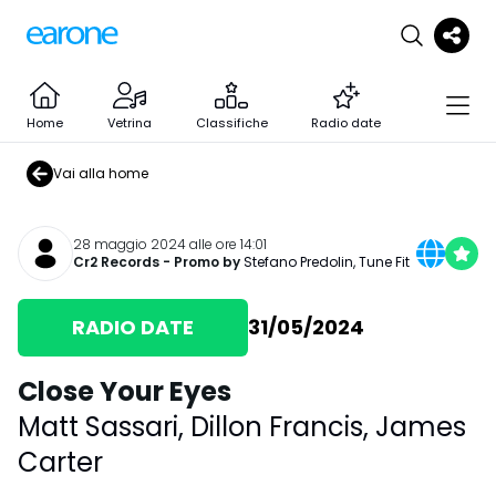
Home
Vetrina
Classifiche
Radio date
Vai alla home
28 maggio 2024 alle ore 14:01
Cr2 Records
- Promo by
Stefano Predolin
,
Tune Fit
RADIO DATE
31/05/2024
Close Your Eyes
Matt Sassari
,
Dillon Francis
,
James
Carter