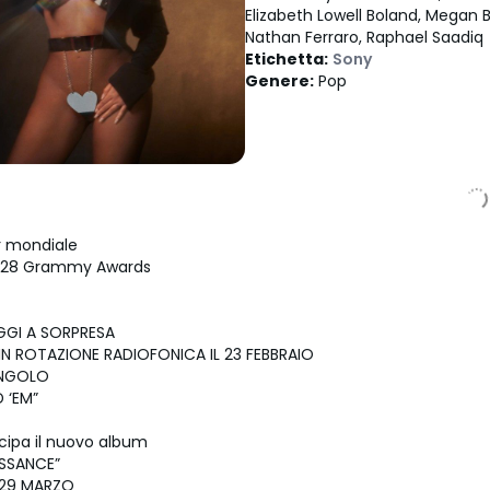
Elizabeth Lowell Boland, Megan 
Nathan Ferraro, Raphael Saadiq
Etichetta
:
Sony
Genere
:
Pop
r mondiale
di 28 Grammy Awards
GGI A SORPRESA
IN ROTAZIONE RADIOFONICA IL 23 FEBBRAIO
INGOLO
 ‘EM”
icipa il nuovo album
AISSANCE”
L 29 MARZO