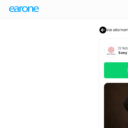
Vai alla ho
12 fe
Sony 