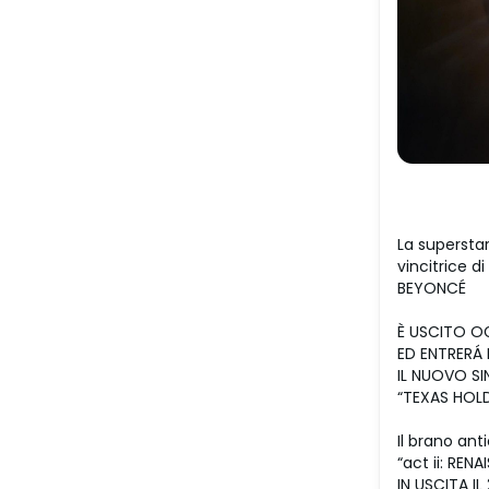
La supersta
vincitrice 
BEYONCÉ
È USCITO O
ED ENTRERÁ 
IL NUOVO S
“TEXAS HOLD
Il brano ant
“act ii: REN
IN USCITA I