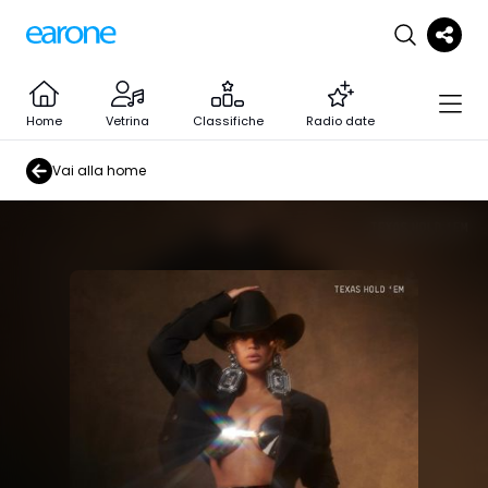
Home
Vetrina
Classifiche
Radio date
Vai alla home