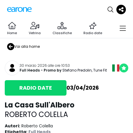
Home
Vetrina
Classifiche
Radio date
Vai alla home
30 marzo 2026 alle ore 10:53
Full Heads
- Promo by
Stefano Predolin
,
Tune Fit
RADIO DATE
03/04/2026
La Casa Sull'Albero
ROBERTO COLELLA
Autori
:
Roberto Colella
Etichetta
:
Full Heads