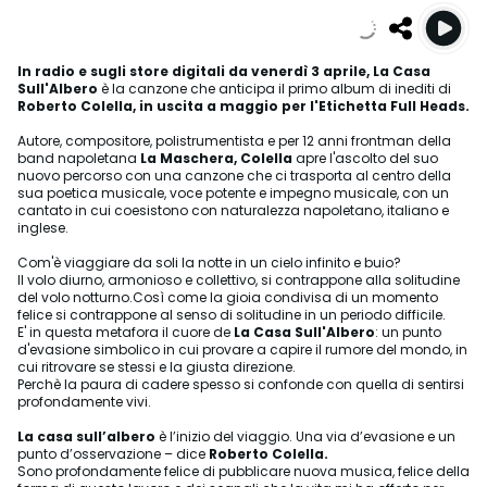
In radio e sugli store digitali da venerdì 3 aprile, La Casa
Sull'Albero
è la canzone che anticipa il primo album di inediti di
Roberto Colella, in uscita a maggio per
l'Etichetta Full Heads.
Autore, compositore, polistrumentista e per 12 anni frontman della
band napoletana
La Maschera, Colella
apre l'ascolto del suo
nuovo percorso con una canzone che ci trasporta al centro della
sua poetica musicale, voce potente e impegno musicale, con un
cantato in cui coesistono con naturalezza napoletano, italiano e
inglese.
Com'è viaggiare da soli la notte in un cielo infinito e buio?
Il volo diurno, armonioso e collettivo, si contrappone alla solitudine
del volo notturno.Così come la gioia condivisa di un momento
felice si contrappone al senso di solitudine in un periodo difficile.
E' in questa metafora il cuore de
La Casa Sull'Albero
: un punto
d'evasione simbolico in cui provare a capire il rumore del mondo, in
cui ritrovare se stessi e la giusta direzione.
Perchè la paura di cadere spesso si confonde con quella di sentirsi
profondamente vivi.
La casa sull’albero
è l’inizio del viaggio. Una via d’evasione e un
punto d’osservazione – dice
Roberto
Colella.
Sono profondamente felice di pubblicare nuova musica, felice della