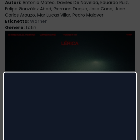
Autori
:
Antonio Mateo, Daviles De Novelda, Eduardo Ruiz,
Felipe González Abad, German Duque, Jose Cano, Juan
Carlos Arauzo, Mar Lucas Villar, Pedro Malaver
Etichetta
:
Warner
Genere
:
Latin