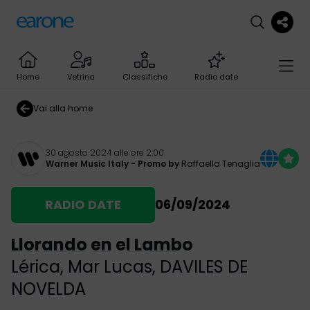
Home
Vetrina
Classifiche
Radio date
Vai alla home
30 agosto 2024 alle ore 2:00
Warner Music Italy
- Promo by
Raffaella Tenaglia
RADIO DATE
06/09/2024
Llorando en el Lambo
Lérica
,
Mar Lucas
,
DAVILES DE
NOVELDA