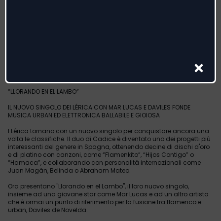
LÉRICA
con MAR LUCAS E DAVILES DE NOVELDA
“LLORANDO EN EL LAMBO”
IL NUOVO SINGOLO DEI LÉRICA CON MAR LUCAS E DAVILES FONDE
MUSICA URBAN ED ELETTRONICA BALLABILE E GIOIOSA
I Lérica tornano con un nuovo singolo per conquistare ancora una
volta le classifiche. Il duo di Cadice è diventato uno dei progetti più
interessanti del genere in Spagna, ottenendo decine di dischi d'oro
e di platino con canzoni, come “Flamenkito”, “Hijos Contigo” o
“Hamaca”, e collaborando con personalità internazionali come
Juan Magán, Belinda o Abraham Mateo.
Ora presentano "Llorando en el Lambo", il loro nuovo singolo,
insieme ad una giovane star come Mar Lucas e ad un altro artista
che è ormai un punto di riferimento per la fusione tra flamenco e
urban, Daviles de Novelda.