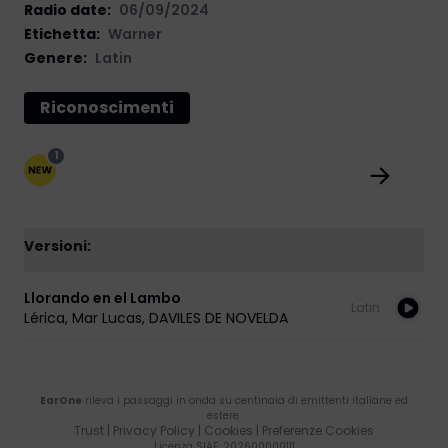
Radio date:
06/09/2024
Etichetta
:
Warner
Genere:
Latin
Riconoscimenti
1
Versioni:
Llorando en el Lambo
Latin
Lérica
,
Mar Lucas
,
DAVILES DE NOVELDA
EarOne
rileva i passaggi in onda su centinaia di emittenti italiane ed
estere.
Trust
|
Privacy Policy
|
Cookies
|
Preferenze Cookies
Licenza SIAE
: 202600000111