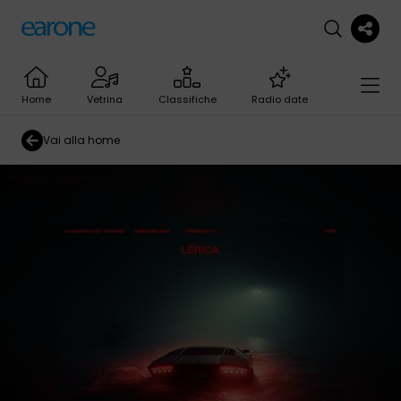
Home
Vetrina
Classifiche
Radio date
Vai alla home