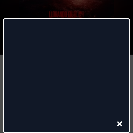
Llorando en el Lambo
Lérica
,
Mar Lucas
,
DAVILES DE
NOVELDA
Autori
:
Antonio Mateo, Daviles De Novelda, Eduardo Ruiz,
Felipe González Abad, German Duque, Jose Cano, Juan
Carlos Arauzo, Mar Lucas Villar, Pedro Malaver