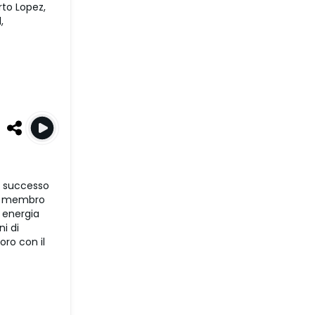
rto Lopez,
,
n successo
ms, membro
e energia
i di
oro con il