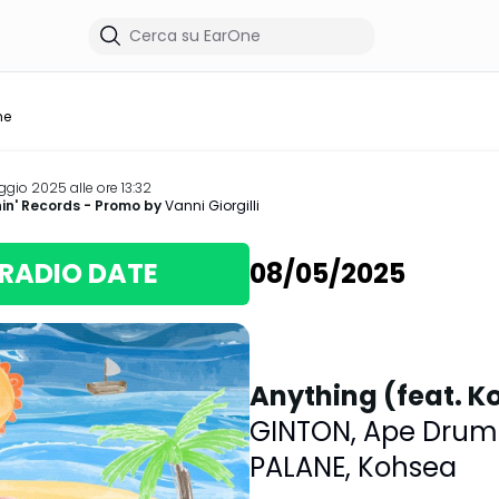
me
gio 2025 alle ore 13:32
in' Records
- Promo by
Vanni Giorgilli
RADIO DATE
08/05/2025
Anything (feat. K
GINTON
,
Ape Drum
PALANE
,
Kohsea