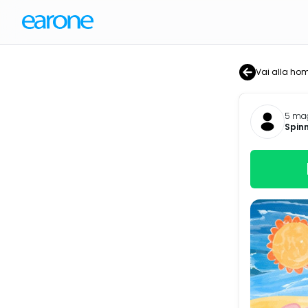
Vai alla ho
5 mag
Spinn