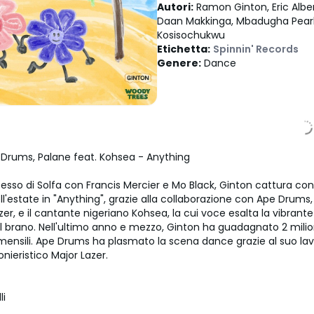
Autori
:
Ramon Ginton, Eric Albe
Daan Makkinga, Mbadugha Pearl
Kosisochukwu
Etichetta
:
Spinnin' Records
Genere
:
Dance
 Drums, Palane feat. Kohsea - Anything
cesso di Solfa con Francis Mercier e Mo Black, Ginton cattura co
ell'estate in "Anything", grazie alla collaborazione con Ape Dru
zer, e il cantante nigeriano Kohsea, la cui voce esalta la vibrant
l brano. Nell'ultimo anno e mezzo, Ginton ha guadagnato 2 milion
 mensili. Ape Drums ha plasmato la scena dance grazie al suo lav
onieristico Major Lazer.
li