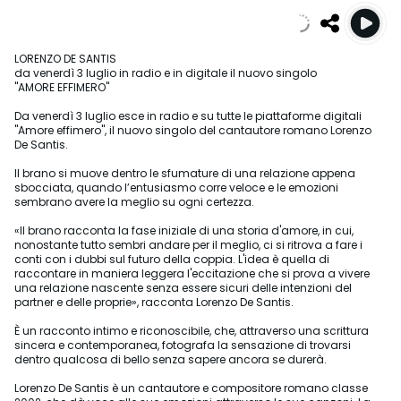
LORENZO DE SANTIS
da venerdì 3 luglio in radio e in digitale il nuovo singolo
"AMORE EFFIMERO"
Da venerdì 3 luglio esce in radio e su tutte le piattaforme digitali
"Amore effimero", il nuovo singolo del cantautore romano Lorenzo
De Santis.
Il brano si muove dentro le sfumature di una relazione appena
sbocciata, quando l’entusiasmo corre veloce e le emozioni
sembrano avere la meglio su ogni certezza.
«Il brano racconta la fase iniziale di una storia d'amore, in cui,
nonostante tutto sembri andare per il meglio, ci si ritrova a fare i
conti con i dubbi sul futuro della coppia. L'idea è quella di
raccontare in maniera leggera l'eccitazione che si prova a vivere
una relazione nascente senza essere sicuri delle intenzioni del
partner e delle proprie», racconta Lorenzo De Santis.
È un racconto intimo e riconoscibile, che, attraverso una scrittura
sincera e contemporanea, fotografa la sensazione di trovarsi
dentro qualcosa di bello senza sapere ancora se durerà.
Lorenzo De Santis è un cantautore e compositore romano classe