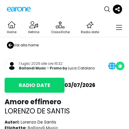
Home
Vetrina
Classifiche
Radio date
Vai alla home
1 luglio 2026 alle ore 16:32
Ballandi Music
- Promo by
Luca Catalano
RADIO DATE
03/07/2026
Amore effimero
LORENZO DE SANTIS
Autori
:
Lorenzo De Santis
Etichetta
:
Ballandi Music