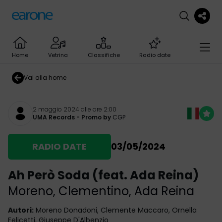
Home
Vetrina
Classifiche
Radio date
Vai alla home
2 maggio 2024 alle ore 2:00
UMA Records
- Promo by
CGP
RADIO DATE
03/05/2024
Ah Però Soda (feat. Ada Reina)
Moreno
,
Clementino
,
Ada Reina
Autori
:
Moreno Donadoni, Clemente Maccaro, Ornella
Felicetti, Giuseppe D'Albenzio