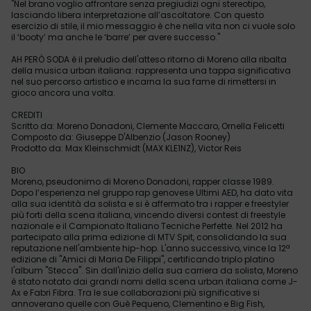
"Nel brano voglio affrontare senza pregiudizi ogni stereotipo,
lasciando libera interpretazione all’ascoltatore. Con questo
esercizio di stile, il mio messaggio è che nella vita non ci vuole solo
il ‘booty’ ma anche le ‘barre’ per avere successo."
AH PERÒ SODA è il preludio dell'atteso ritorno di Moreno alla ribalta
della musica urban italiana: rappresenta una tappa significativa
nel suo percorso artistico e incarna la sua fame di rimettersi in
gioco ancora una volta.
CREDITI
Scritto da: Moreno Donadoni, Clemente Maccaro, Ornella Felicetti
Composto da: Giuseppe D'Albenzio (Jason Rooney)
Prodotto da: Max Kleinschmidt (MAX KLE1NZ), Victor Reis
BIO
Moreno, pseudonimo di Moreno Donadoni, rapper classe 1989.
Dopo l’esperienza nel gruppo rap genovese Ultimi AED, ha dato vita
alla sua identità da solista e si è affermato tra i rapper e freestyler
più forti della scena italiana, vincendo diversi contest di freestyle
nazionale e il Campionato Italiano Tecniche Perfette. Nel 2012 ha
partecipato alla prima edizione di MTV Spit, consolidando la sua
reputazione nell'ambiente hip-hop. L'anno successivo, vince la 12ª
edizione di "Amici di Maria De Filippi", certificando triplo platino
l'album "Stecca". Sin dall'inizio della sua carriera da solista, Moreno
è stato notato dai grandi nomi della scena urban italiana come J-
Ax e Fabri Fibra. Tra le sue collaborazioni più significative si
annoverano quelle con Guè Pequeno, Clementino e Big Fish,