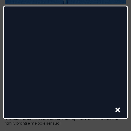
MORENO & CLEMENTINO
feat. Ada Reina
da venerdì 3 maggio
AH PERÒ SODA
il nuovo singolo segna il ritorno del rapper e freestyler nella scena
urban italiana
AH PERÒ SODA segna il ritorno di Moreno nella scena urban italiana:
il nuovo singolo, che vanta la collaborazione di Clementino e Ada
Reina, sarà disponibile da venerdì 3 maggio per Uma Records /
Sony Music Italy.
In AH PERÒ SODA, le barre taglienti del rapper e freestyler genovese
incontrano l'iconico flow napoletano di Clementino e le sonorità di
influenza latinoamericana di Ada Reina, che infondono
al beat trascinante - realizzato insieme ai producer
multiplatino MAX KLE1NZ e Jason Rooney - un mix elettrizzante di
ritmi vibranti e melodie sensuali.