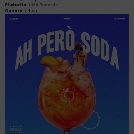
Etichetta
:
UMA Records
Genere
:
Urban