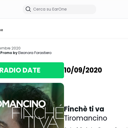
me
tembre 2020
 Promo by
Eleonora Forastiero
RADIO DATE
10/09/2020
Finchè ti va
Tiromancino