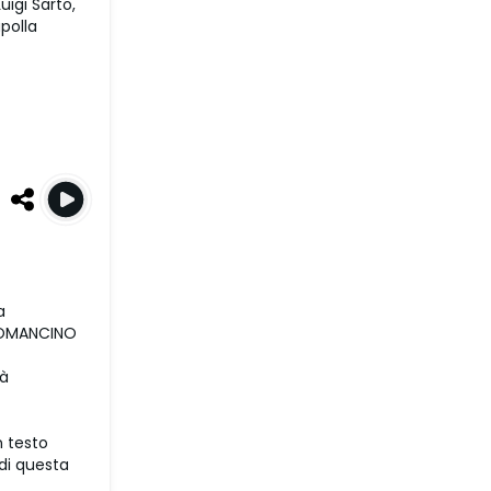
igi Sarto,
polla
a
IROMANCINO
rà
 testo
 di questa