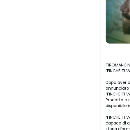
TIROMANCI
"FINCHÈ TI V
Dopo aver d
annunciato 
“FINCHÉ TI V
Prodotto e 
disponibile 
“FINCHÉ TI 
capace di ac
storia d’am