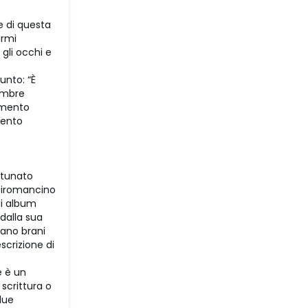
e di questa
armi
gli occhi e
unto: “È
vembre
momento
sento
rtunato
 Tiromancino
di album
dalla sua
vano brani
scrizione di
e è un
 scrittura o
due