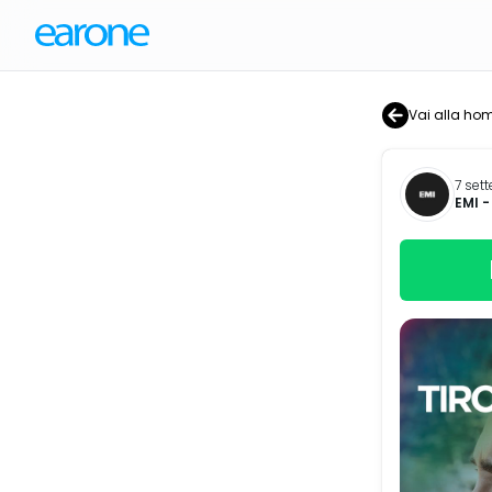
Vai alla ho
7 set
EMI
-