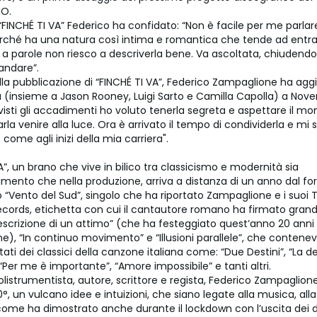
O.
“FINCHÉ TI VA” Federico ha confidato: “Non è facile per me parlar
ché ha una natura così intima e romantica che tende ad entr
 a parole non riesco a descriverla bene. Va ascoltata, chiudendo 
andare”.
la pubblicazione di “FINCHÉ TI VA”, Federico Zampaglione ha aggi
ta (insieme a Jason Rooney, Luigi Sarto e Camilla Capolla) a No
visti gli accadimenti ho voluto tenerla segreta e aspettare il 
arla venire alla luce. Ora è arrivato il tempo di condividerla e mi 
ome agli inizi della mia carriera".
A”, un brano che vive in bilico tra classicismo e modernità sia
amento che nella produzione, arriva a distanza di un anno dal fo
o “Vento del Sud”, singolo che ha riportato Zampaglione e i suoi
 Records, etichetta con cui il cantautore romano ha firmato gran
scrizione di un attimo” (che ha festeggiato quest’anno 20 anni 
e), “In continuo movimento” e “Illusioni parallele”, che contene
ati dei classici della canzone italiana come: “Due Destini”, “La de
“Per me è importante”, “Amore impossibile” e tanti altri.
olistrumentista, autore, scrittore e regista, Federico Zampaglion
0°, un vulcano idee e intuizioni, che siano legate alla musica, alla
come ha dimostrato anche durante il lockdown con l’uscita dei 