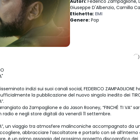
Autori
:
Federico Zampaglione, Lu
Giuseppe D'Albenzio, Camilla Ca
Etichetta
:
EMI
Genere
:
Pop
NO
A"
isseminato indizi sui suoi canali social, FEDERICO ZAMPAGLIONE h
ufficialmente la pubblicazione del nuovo singolo inedito dei T
A”.
arrangiato da Zampaglione e da Jason Rooney, “FINCHÉ TI VA” sa
in radio e negli store digitali da venerdì 11 settembre.
VA”, un viaggio tra atmosfere malinconiche accompagnato da un
cogliere, abbracciare l’ascoltatore e portarlo con sé all’interno
ore, è un primo assaggio del prossimo progetto discografico dei