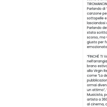
TIROMANCIN
Parlando di 
canzone per
sottopelle e
lasciandosi 
Parlando del
stata scrit
scorso, ma 
giusto per f
emozionato c
“FINCHÉ TI V
nell’arrangi
brano estiv
alla Virgin
come “La de
pubblicazion
ormai divent
un attimo”, 
Musicista, p
artista a 36
al cinema, 