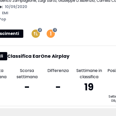
derico Zampaglione, Luigi Sarto, Giuseppe D'Albenzio, Camilla Ca
e:
10/09/2020
EMI
Pop
2
1
scimenti
Classifica EarOne Airplay
li
ta
Scorsa
Differenza
Settimane in
Posi
ana
settimana
classifica
-
-
19
Sett
08