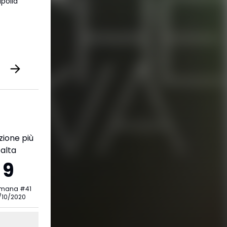
polla
zione più
alta
9
imana
#
41
/10/2020