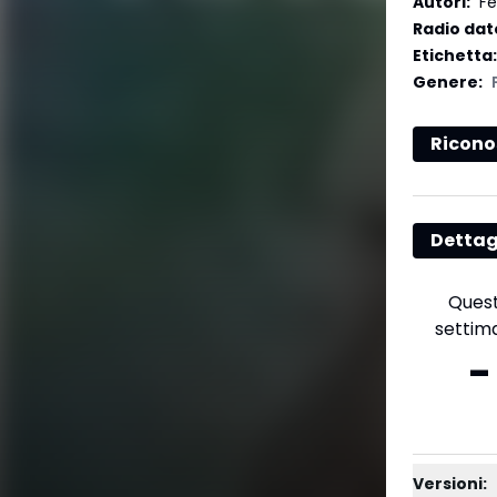
Autori
:
Fe
Radio dat
Etichetta
:
Genere
:
Ricono
Dettag
Ques
settim
-
Versioni: