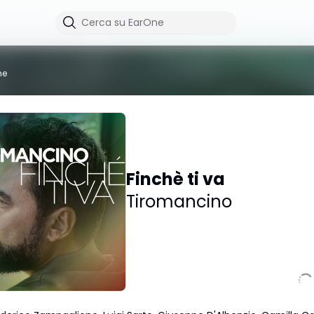
me
Finchè ti va
Tiromancino