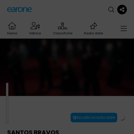
Home
Vetrina
Classifiche
Radio date
Ascolta le radio date
SANTOS BRAVOS