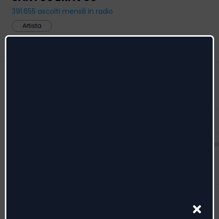
391.655
ascolti mensili in radio
Artista
Feed
Radio date
Menzioni
Feed