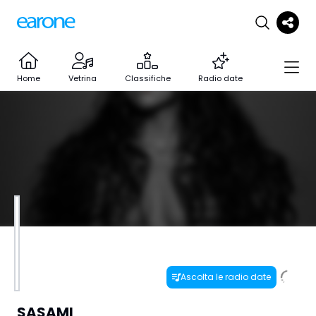
Home
Vetrina
Classifiche
Radio date
Ascolta le radio date
SASAMI