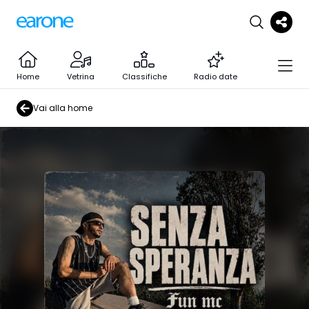
Home
Vetrina
Classifiche
Radio date
Vai alla home