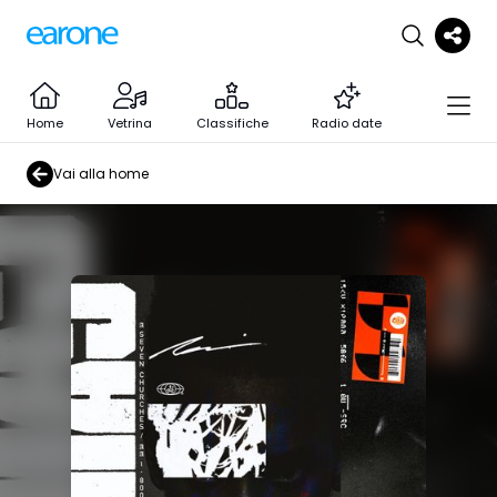
Home
Vetrina
Classifiche
Radio date
Vai alla home