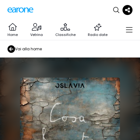
Home
Vetrina
Classifiche
Radio date
Vai alla home