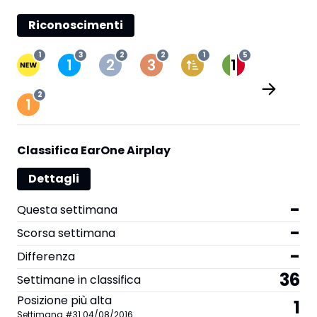
Riconoscimenti
1
3
2
2
1
5
2
Classifica EarOne Airplay
Dettagli
-
Questa settimana
-
Scorsa settimana
-
Differenza
36
Settimane in classifica
Posizione più alta
1
Settimana
#
31
04/08/2016