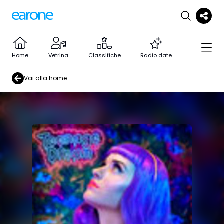
Home
Vetrina
Classifiche
Radio date
Vai alla home