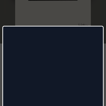
Home to Us
Paul McCartney
,
Ringo Starr
Autori
:
Paul McCartney, Andrew Watt
Radio date:
14/05/2026
Etichetta
:
EMI
Genere:
Rock