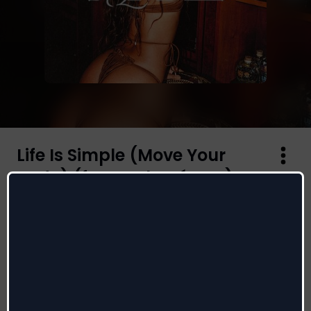
Life Is Simple (Move Your
Body) (feat. Salomé Das)
Maesic
,
Marshall Jefferson
,
Salomé Das
Autori
:
Emeric Boxall, Marshall Jefferson