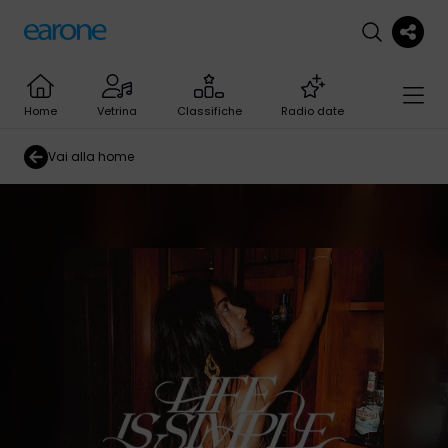
Home
Vetrina
Classifiche
Radio date
Vai alla home