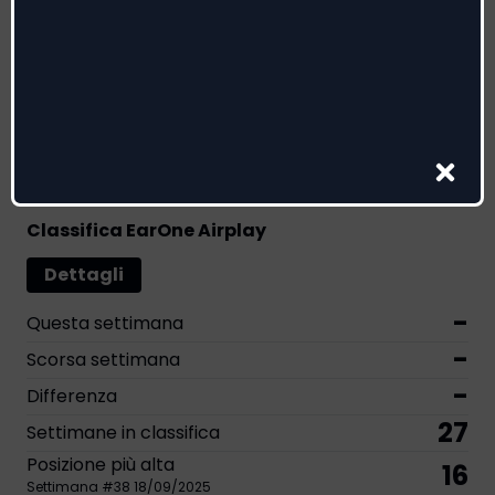
Radio date:
14/03/2025
Etichetta
:
Helix Records
Riconoscimenti
1
4
4
Classifica EarOne Airplay
Dettagli
-
Questa settimana
-
Scorsa settimana
-
Differenza
27
Settimane in classifica
Posizione più alta
16
Settimana
#
38
18/09/2025