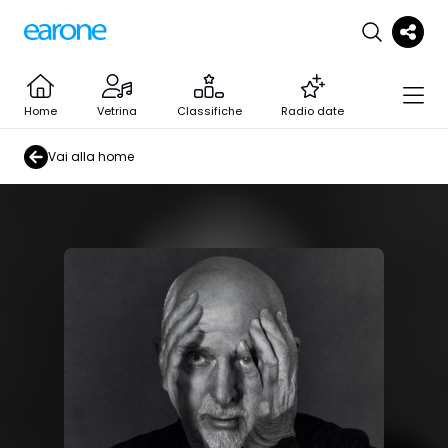
Home
Vetrina
Classifiche
Radio date
Vai alla home