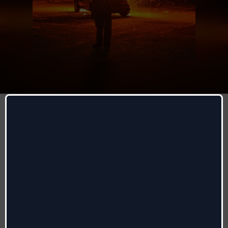
Bruciasse Il Cielo
BLANCO
Autori
:
Davide Petrella, Riccardo Fabbriconi, Michele
Zocca
Radio date:
10/11/2023
Etichetta
:
Island