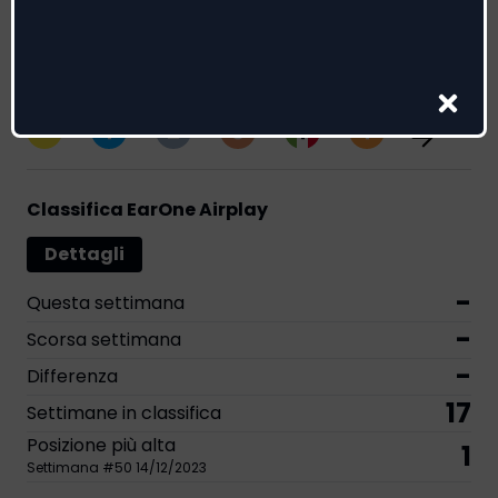
Genere:
Pop
Riconoscimenti
2
1
2
2
3
2
Classifica EarOne Airplay
Dettagli
-
Questa settimana
-
Scorsa settimana
-
Differenza
17
Settimane in classifica
Posizione più alta
1
Settimana
#
50
14/12/2023