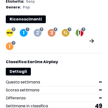
Etichetta
:
Sony
Genere:
Pop
Riconoscimenti
2
1
3
3
1
1
1
Classifica EarOne Airplay
Dettagli
-
Questa settimana
-
Scorsa settimana
-
Differenza
49
Settimane in classifica