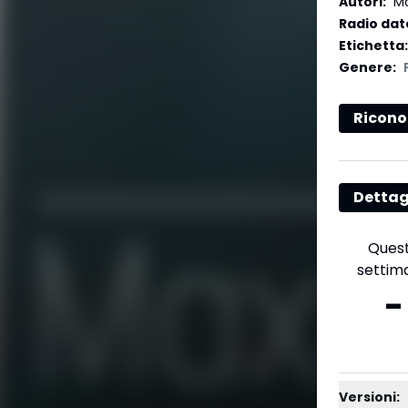
Autori
:
Ma
Radio dat
Etichetta
:
Genere
:
Ricono
Dettag
Ques
settim
-
Versioni: