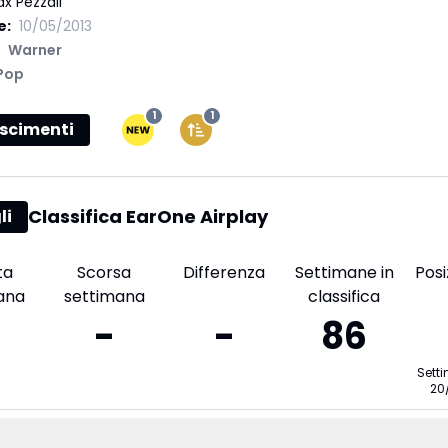
x Pezzali
e:
10/05/2013
Warner
Pop
1
1
scimenti
Classifica EarOne Airplay
li
ta
Scorsa
Differenza
Settimane in
Posi
ana
settimana
classifica
-
-
86
Sett
20